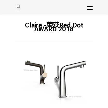
Claire -荣获Red Dot
AWARD 2018