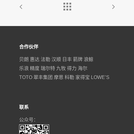
合作伙伴
贝朗 惠达 法勒 汉顺 日丰 箭牌 浪鲸
乐浪 精度 瑞尔特 九牧 得力 海尔
TOTO 翠丰集团 摩恩 科勒 家得宝 LOWE’S
联系
公众号：