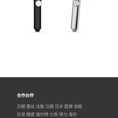
合作伙伴
贝朗 惠达 法勒 汉顺 日丰 箭牌 浪鲸
乐浪 精度 瑞尔特 九牧 得力 海尔